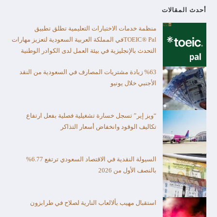
أحدث المقالات
منظمة خدمات الاختبارات التعليمية تطلق تطبيق
TOEIC® Palفي المملكة العربية السعودية لتعزيز مهارات
التحدث بالإنجليزية في بيئة العمل لدى الكوادر الوطنية
%63 زيادة مشتريات المصارف في السعودية من النقد
الأجنبي خلال يونيو
“ويز إير” تسجل خسارة تشغيلية فصلية بفعل ارتفاع
تكاليف الوقود وانخفاض أسعار التذاكر
السيولة النقدية في الاقتصاد السعودي ترتفع 6.77%
بالنصف الأول من 2026
استقبال مهيب بألالعاب النارية لصلاح في طرابزون