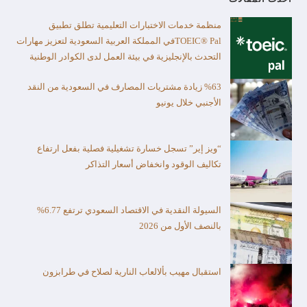
منظمة خدمات الاختبارات التعليمية تطلق تطبيق
TOEIC® Palفي المملكة العربية السعودية لتعزيز مهارات
التحدث بالإنجليزية في بيئة العمل لدى الكوادر الوطنية
%63 زيادة مشتريات المصارف في السعودية من النقد
الأجنبي خلال يونيو
“ويز إير” تسجل خسارة تشغيلية فصلية بفعل ارتفاع
تكاليف الوقود وانخفاض أسعار التذاكر
السيولة النقدية في الاقتصاد السعودي ترتفع 6.77%
بالنصف الأول من 2026
استقبال مهيب بألالعاب النارية لصلاح في طرابزون