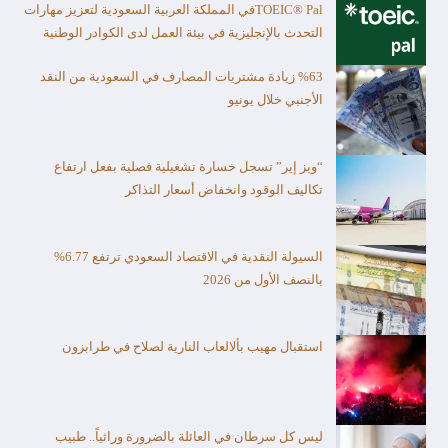
TOEIC® Palفي المملكة العربية السعودية لتعزيز مهارات
التحدث بالإنجليزية في بيئة العمل لدى الكوادر الوطنية
%63 زيادة مشتريات المصارف في السعودية من النقد
الأجنبي خلال يونيو
“ويز إير” تسجل خسارة تشغيلية فصلية بفعل ارتفاع
تكاليف الوقود وانخفاض أسعار التذاكر
السيولة النقدية في الاقتصاد السعودي ترتفع 6.77%
بالنصف الأول من 2026
استقبال مهيب بألالعاب النارية لصلاح في طرابزون
ليس كل سرطان في العائلة بالضرورة وراثياً.. طبيب