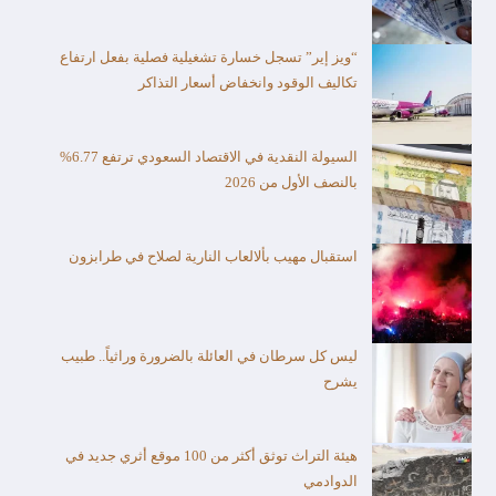
“ويز إير” تسجل خسارة تشغيلية فصلية بفعل ارتفاع
تكاليف الوقود وانخفاض أسعار التذاكر
السيولة النقدية في الاقتصاد السعودي ترتفع 6.77%
بالنصف الأول من 2026
استقبال مهيب بألالعاب النارية لصلاح في طرابزون
ليس كل سرطان في العائلة بالضرورة وراثياً.. طبيب
يشرح
هيئة التراث توثق أكثر من 100 موقع أثري جديد في
الدوادمي