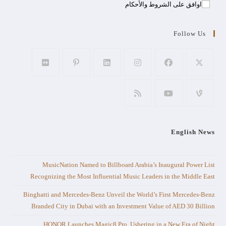
اوافق على الشروط والأحكام
Follow Us
English News
MusicNation Named to Billboard Arabia’s Inaugural Power List
Recognizing the Most Influential Music Leaders in the Middle East
Binghatti and Mercedes-Benz Unveil the World’s First Mercedes-Benz
Branded City in Dubai with an Investment Value of AED 30 Billion
HONOR Launches Magic8 Pro, Ushering in a New Era of Night