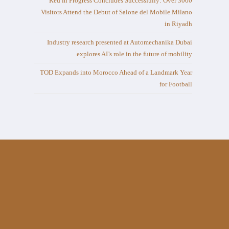
Red in Progress Concludes Successfully: Over 3000
Visitors Attend the Debut of Salone del Mobile.Milano
in Riyadh
Industry research presented at Automechanika Dubai
explores AI’s role in the future of mobility
TOD Expands into Morocco Ahead of a Landmark Year
for Football