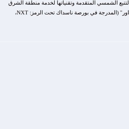
لتتبع الشمسي المتقدمة وتقنياتها لخدمة منطقة الشرق
الأوسط وشمال أفريقيا أعلنت اليوم شركة "نكستباور" (المدرجة في بورصة ناسداك تحت الرمز: NXT،