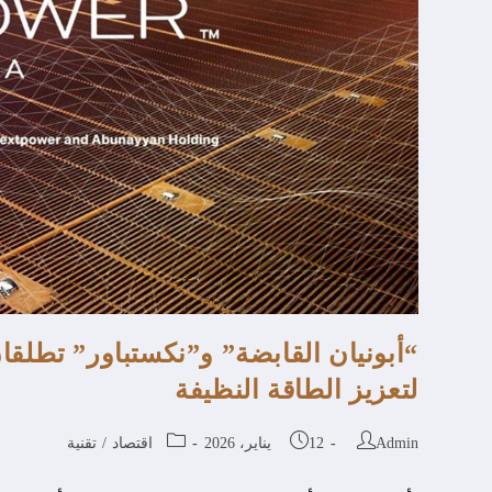
“أبونيان القابضة” و”نكستباور” تطلق
لتعزيز الطاقة النظيفة
Admin
12 يناير، 2026
اقتصاد
/
تقنية