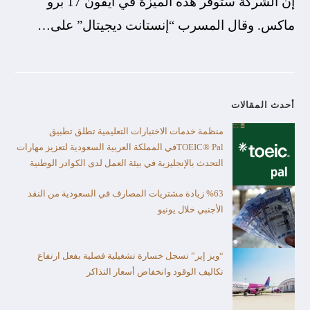
إن الشركة ستوفر هذه الميزة في آيفون 17 برو
ماكس. وقال المسرب “إنستانت ديجيتال” على…
أحدث المقالات
منظمة خدمات الاختبارات التعليمية تطلق تطبيق
TOEIC® Palفي المملكة العربية السعودية لتعزيز مهارات
التحدث بالإنجليزية في بيئة العمل لدى الكوادر الوطنية
%63 زيادة مشتريات المصارف في السعودية من النقد
الأجنبي خلال يونيو
“ويز إير” تسجل خسارة تشغيلية فصلية بفعل ارتفاع
تكاليف الوقود وانخفاض أسعار التذاكر