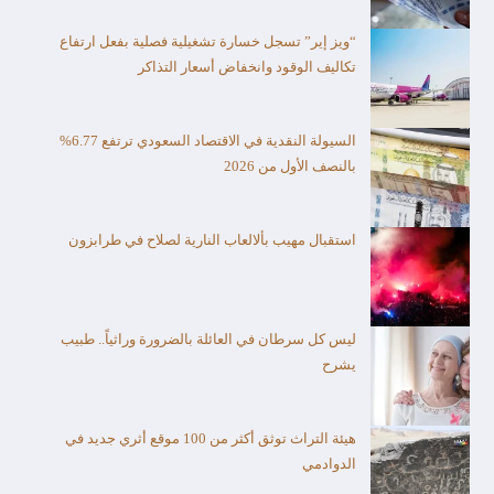
“ويز إير” تسجل خسارة تشغيلية فصلية بفعل ارتفاع
تكاليف الوقود وانخفاض أسعار التذاكر
السيولة النقدية في الاقتصاد السعودي ترتفع 6.77%
بالنصف الأول من 2026
استقبال مهيب بألالعاب النارية لصلاح في طرابزون
ليس كل سرطان في العائلة بالضرورة وراثياً.. طبيب
يشرح
هيئة التراث توثق أكثر من 100 موقع أثري جديد في
الدوادمي