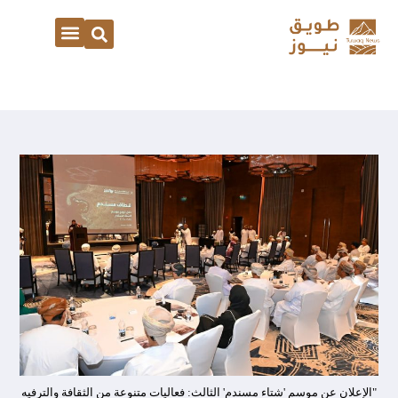
"الإعلان عن موسم 'شتاء مسندم' الثالث: فعاليات متنوعة من الثقافة والترفيه